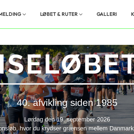
LMELDING
LØBET & RUTER
GALLERI
SELØBET
40. afvikling siden 1985
Lørdag den 19. september 2026
onsløb, hvor du krydser grænsen mellem Danmark