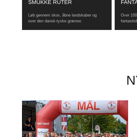
SMUKKE RUTER
FANTA
Løb gennem skov, åbne landskaber og
Over 100 
over den dansk-tyske grænse.
fantastis
N