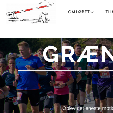
Skip to main content
OM LØBET
TI
GRÆN
Oplev det eneste moti