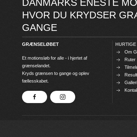
DANMARKS ENESTE MO
HVOR DU KRYDSER GR
GANGE
GRÆNSELØBET
HURTIGE
Om G
Et motionsløb for alle - i hjertet af
Ruter
grænselandet.
Tilmel
Kryds grænsen to gange og oplev
Result
fællesskabet.
Galler
Konta