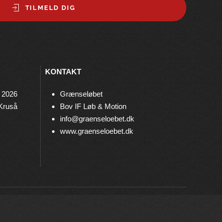
TILMELD DIG
KONTAKT
 2026
Grænseløbet
 Kruså
Bov IF Løb & Motion
info@graenseloebet.dk
www.graenseloebet.dk