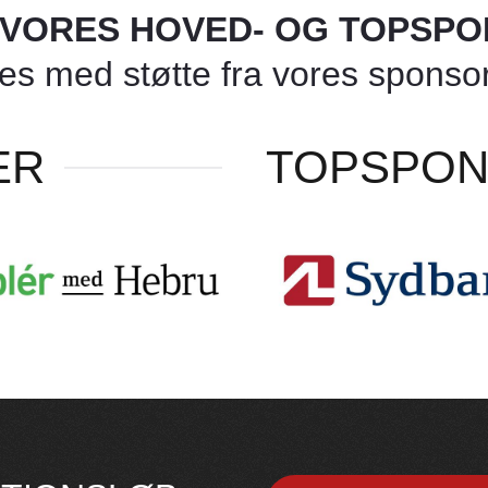
L VORES HOVED- OG TOPSP
 med støtte fra vores sponsore
ER
TOPSPO