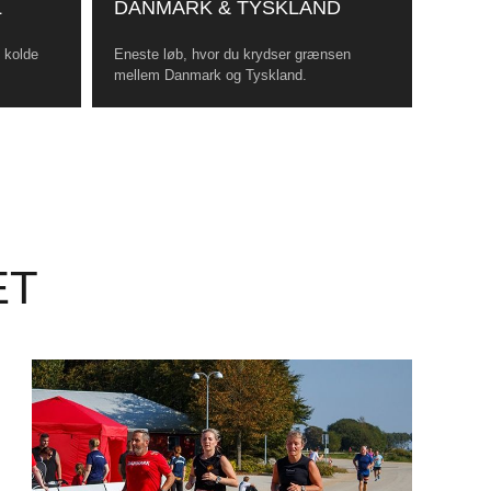
L
DANMARK & TYSKLAND
, kolde
Eneste løb, hvor du krydser grænsen
mellem Danmark og Tyskland.
ET