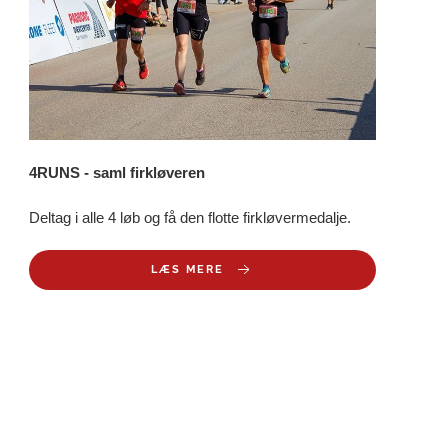
4RUNS - saml firkløveren
Deltag i alle 4 løb og få den flotte firkløvermedalje.
LÆS MERE