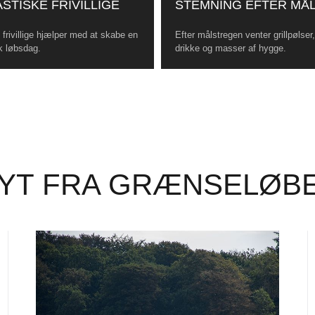
STISKE FRIVILLIGE
STEMNING EFTER MÅ
frivillige hjælper med at skabe en
Efter målstregen venter grillpølser
k løbsdag.
drikke og masser af hygge.
YT FRA GRÆNSELØB