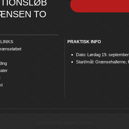
TIONSLØB
ÆNSEN TO
 LINKS
PRAKTISK INFO
rænseløbet
Dato: Lørdag 19. september
Start/mål: Grænsehallerne,
ding
ater
i
kt
© 2026 Grænseløbet • Arrangeres af
Bov IF Løb & Motion
Hjemmesiden bruger Cookies
Privatlivspolitik
•
Cookies