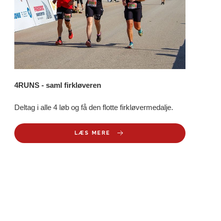
4RUNS - saml firkløveren
Deltag i alle 4 løb og få den flotte firkløvermedalje.
LÆS MERE