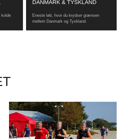
L
DANMARK & TYSKLAND
, kolde
Eneste løb, hvor du krydser grænsen
mellem Danmark og Tyskland.
ET