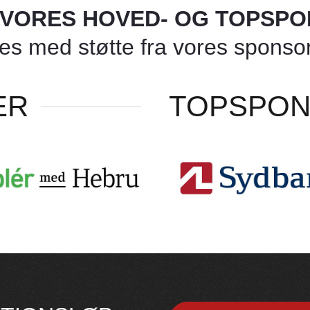
L VORES HOVED- OG TOPSP
 med støtte fra vores sponsore
ER
TOPSPO