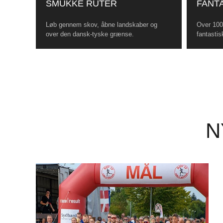
SMUKKE RUTER
FANTA
Løb gennem skov, åbne landskaber og
Over 100 
over den dansk-tyske grænse.
fantastis
N