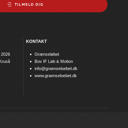
TILMELD DIG
KONTAKT
 2026
Grænseløbet
 Kruså
Bov IF Løb & Motion
info@graenseloebet.dk
www.graenseloebet.dk