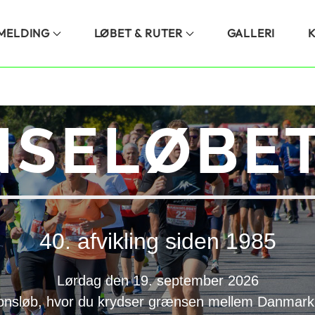
LMELDING
LØBET & RUTER
GALLERI
SELØBET
40. afvikling siden 1985
Lørdag den 19. september 2026
onsløb, hvor du krydser grænsen mellem Danmark