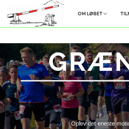
Skip to main content
OM LØBET
TI
GRÆN
Oplev det eneste moti