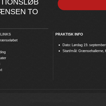
TIONSLØB
ÆNSEN TO
 LINKS
PRAKTISK INFO
rænseløbet
Dato: Lørdag 19. september
Start/mål: Grænsehallerne,
ding
ater
i
kt
© 2026 Grænseløbet • Arrangeres af
Bov IF Løb & Motion
Hjemmesiden bruger Cookies
Privatlivspolitik
•
Cookies