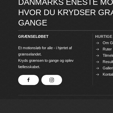
DANMARKS ENESTE MO
HVOR DU KRYDSER GR
GANGE
GRÆNSELØBET
HURTIGE
Om G
Et motionsløb for alle - i hjertet af
Ruter
grænselandet.
Tilmel
Kryds grænsen to gange og oplev
Result
fællesskabet.
Galler
Konta