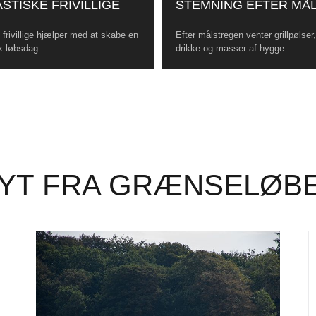
STISKE FRIVILLIGE
STEMNING EFTER MÅ
frivillige hjælper med at skabe en
Efter målstregen venter grillpølser
k løbsdag.
drikke og masser af hygge.
YT FRA GRÆNSELØB