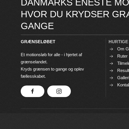
DANMARKS ENESTE MO
HVOR DU KRYDSER GR
GANGE
GRÆNSELØBET
HURTIGE
Om G
Et motionsløb for alle - i hjertet af
Ruter
grænselandet.
Tilmel
Kryds grænsen to gange og oplev
Result
fællesskabet.
Galler
Konta