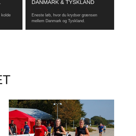
L
DANMARK & TYSKLAND
, kolde
Eneste løb, hvor du krydser grænsen
mellem Danmark og Tyskland.
ET