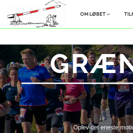
Skip to main content
OM LØBET
TI
GRÆN
Oplev det eneste moti