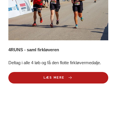
4RUNS - saml firkløveren
Deltag i alle 4 løb og få den flotte firkløvermedalje.
LÆS MERE