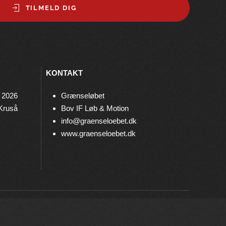
TILMELD DIG
KONTAKT
 2026
Grænseløbet
 Kruså
Bov IF Løb & Motion
info@graenseloebet.dk
www.graenseloebet.dk