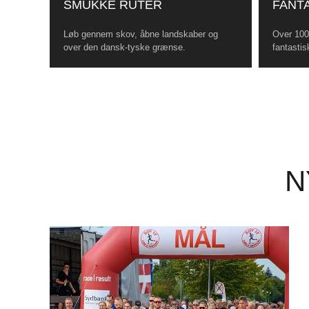
SMUKKE RUTER
FANTA
Løb gennem skov, åbne landskaber og
Over 100 
over den dansk-tyske grænse.
fantastis
N