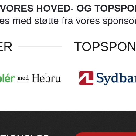
L VORES HOVED- OG TOPSP
 med støtte fra vores sponsore
ER
TOPSPO