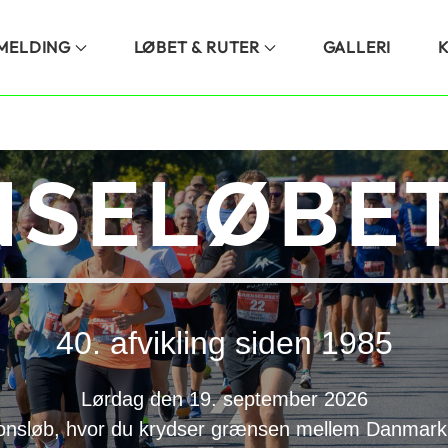
LMELDING
LØBET & RUTER
GALLERI
SELØBET
40. afvikling siden 1985
Lørdag den 19. september 2026
onsløb, hvor du krydser grænsen mellem Danmark