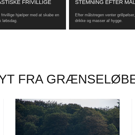
STISKE FRIVILLIGE
STEMNING EFTER MÅ
frivillige hjælper med at skabe en
Efter målstregen venter grillpølser
k løbsdag.
drikke og masser af hygge.
YT FRA GRÆNSELØB