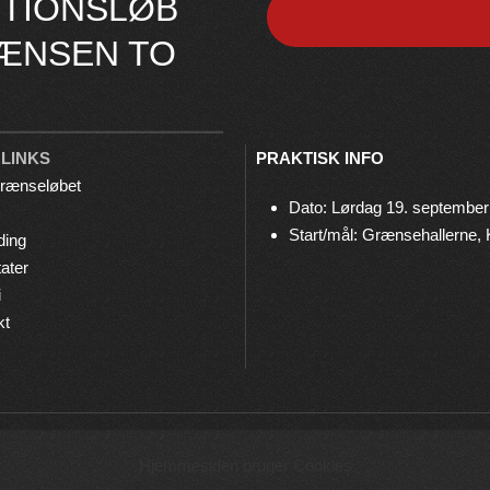
TIONSLØB
ÆNSEN TO
 LINKS
PRAKTISK INFO
rænseløbet
Dato: Lørdag 19. september
Start/mål: Grænsehallerne,
ding
ater
i
kt
© 2026 Grænseløbet • Arrangeres af
Bov IF Løb & Motion
Hjemmesiden bruger Cookies
Privatlivspolitik
•
Cookies