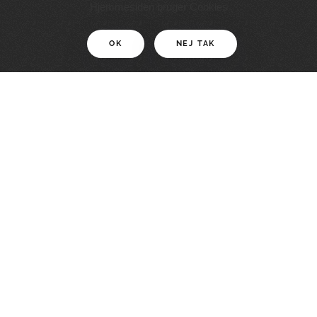
11 KM
Hjemmesiden bruger Cookies
OK
NEJ TAK
For motionister
En smuk rute med grænseoplevelser
LÆS MERE