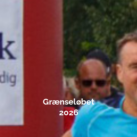
Grænseløbet
2026