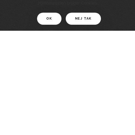
11 KM
Hjemmesiden bruger Cookies
OK
NEJ TAK
For motionister
En smuk rute med grænseoplevelser
LÆS MERE