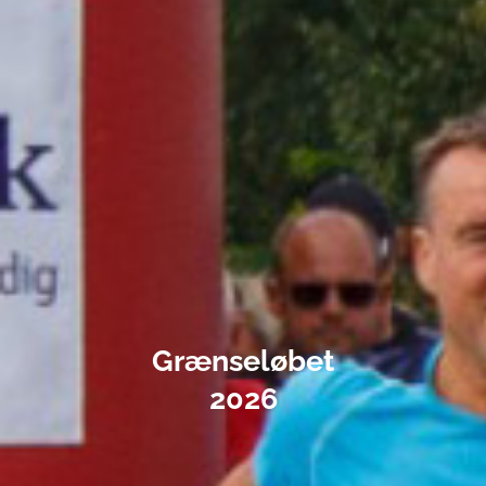
Grænseløbet
2026