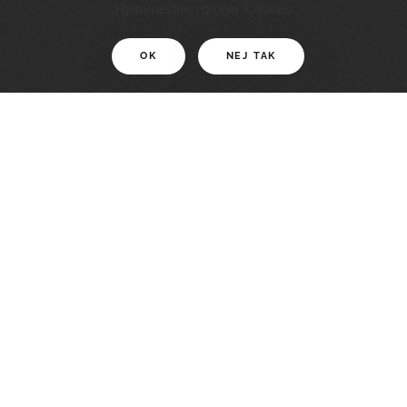
11 KM
Hjemmesiden bruger Cookies
OK
NEJ TAK
For motionister
En smuk rute med grænseoplevelser
LÆS MERE