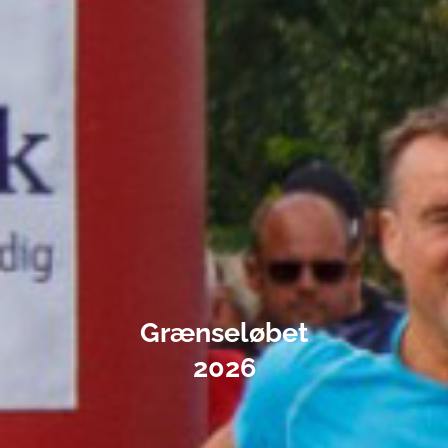
Grænseløbet
2026