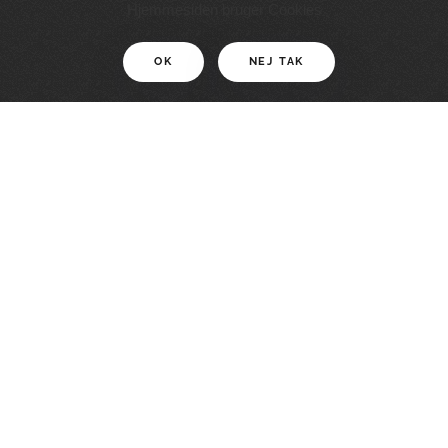
11 KM
Hjemmesiden bruger Cookies
OK
NEJ TAK
For motionister
En smuk rute med grænseoplevelser
LÆS MERE