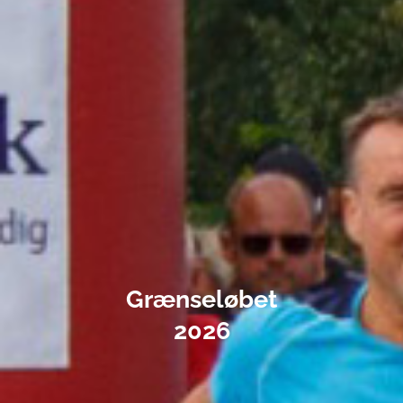
Grænseløbet
2026