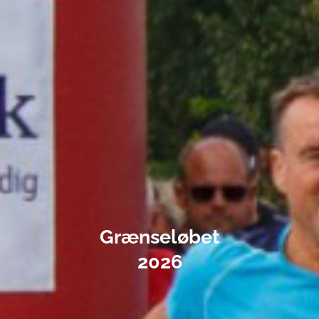
Grænseløbet
2026