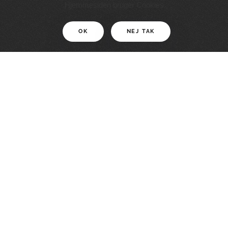
11 KM
Hjemmesiden bruger Cookies
OK
NEJ TAK
For motionister
En smuk rute med grænseoplevelser
LÆS MERE