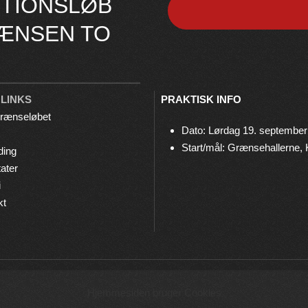
TIONSLØB
ÆNSEN TO
 LINKS
PRAKTISK INFO
rænseløbet
Dato: Lørdag 19. september
Start/mål: Grænsehallerne,
ding
ater
i
kt
© 2026 Grænseløbet • Arrangeres af
Bov IF Løb & Motion
Hjemmesiden bruger Cookies
Privatlivspolitik
•
Cookies