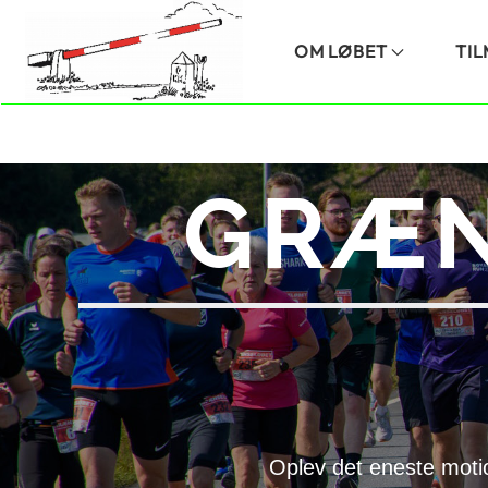
Skip to main content
OM LØBET
TI
GRÆN
Oplev det eneste moti