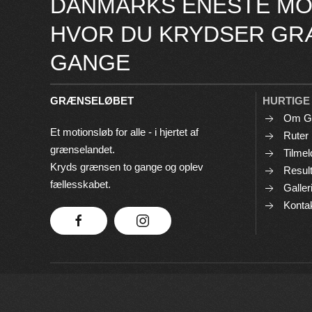
DANMARKS ENESTE MO
HVOR DU KRYDSER GR
GANGE
GRÆNSELØBET
HURTIGE
Om G
Et motionsløb for alle - i hjertet af
Ruter
grænselandet.
Tilmel
Kryds grænsen to gange og oplev
Result
fællesskabet.
Galler
Konta