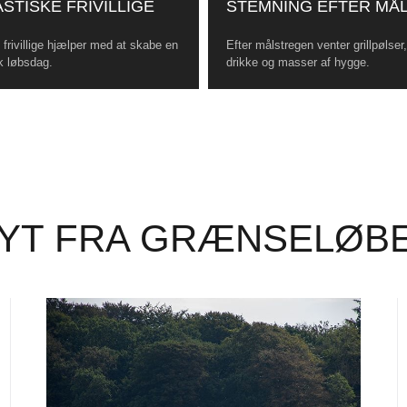
STISKE FRIVILLIGE
STEMNING EFTER MÅ
frivillige hjælper med at skabe en
Efter målstregen venter grillpølser
k løbsdag.
drikke og masser af hygge.
YT FRA GRÆNSELØB