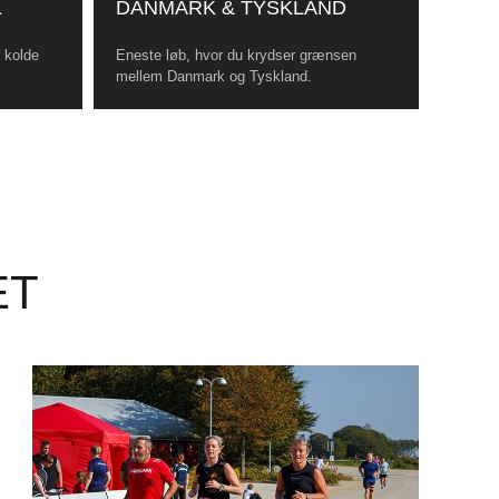
L
DANMARK & TYSKLAND
, kolde
Eneste løb, hvor du krydser grænsen
mellem Danmark og Tyskland.
ET