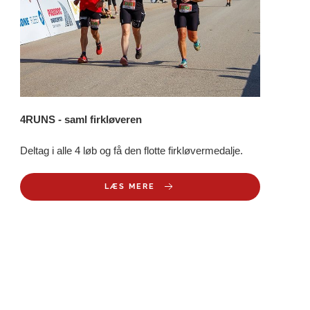
4RUNS - saml firkløveren
Deltag i alle 4 løb og få den flotte firkløvermedalje.
LÆS MERE