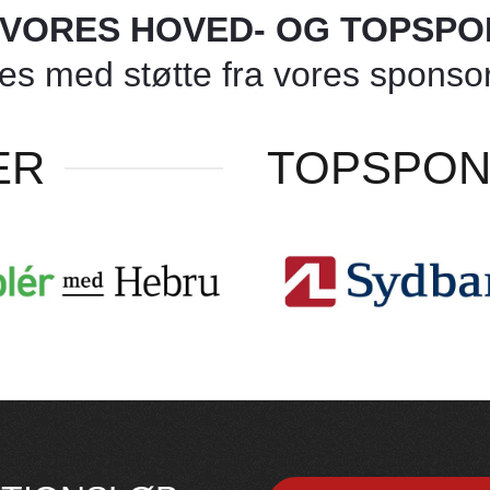
L VORES HOVED- OG TOPSP
 med støtte fra vores sponsore
ER
TOPSPO