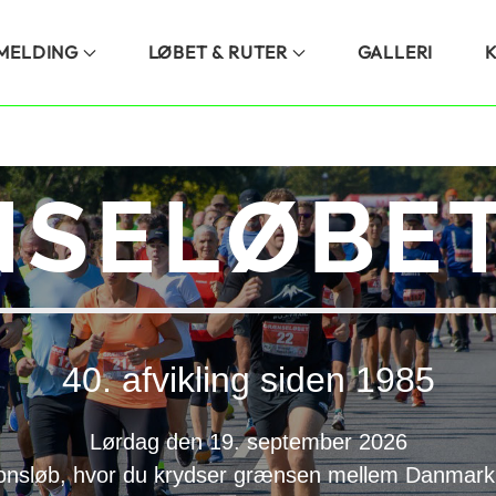
LMELDING
LØBET & RUTER
GALLERI
SELØBET
40. afvikling siden 1985
Lørdag den 19. september 2026
onsløb, hvor du krydser grænsen mellem Danmark