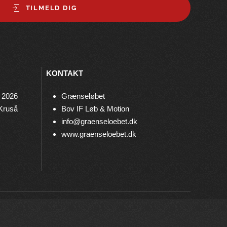
TILMELD DIG
KONTAKT
 2026
Grænseløbet
 Kruså
Bov IF Løb & Motion
info@graenseloebet.dk
www.graenseloebet.dk