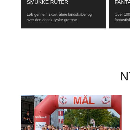
SMUKKE RUTER
FANTA
Løb gennem skov, åbne landskaber og
Over 100 
over den dansk-tyske grænse.
fantastis
N