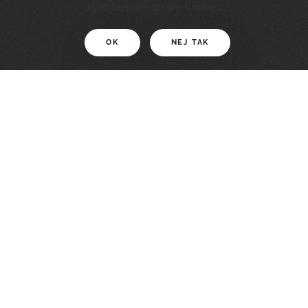
11 KM
Hjemmesiden bruger Cookies
OK
NEJ TAK
For motionister
En smuk rute med grænseoplevelser
LÆS MERE