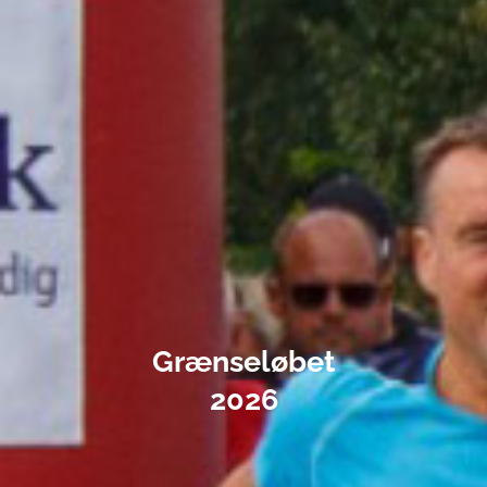
Grænseløbet
2026