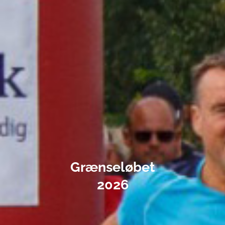
Grænseløbet
2026