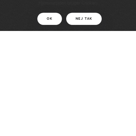
11 KM
Hjemmesiden bruger Cookies
OK
NEJ TAK
For motionister
En smuk rute med grænseoplevelser
LÆS MERE