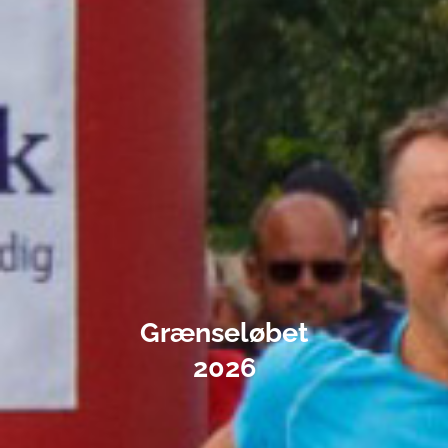
Grænseløbet
2026