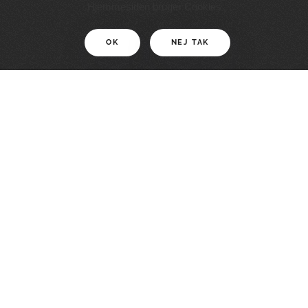
11 KM
Hjemmesiden bruger Cookies
OK
NEJ TAK
For motionister
En smuk rute med grænseoplevelser
LÆS MERE