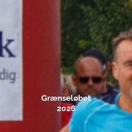
Grænseløbet
2026