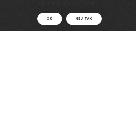
11 KM
Hjemmesiden bruger Cookies
OK
NEJ TAK
For motionister
En smuk rute med grænseoplevelser
LÆS MERE