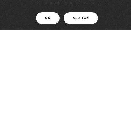
11 KM
Hjemmesiden bruger Cookies
OK
NEJ TAK
For motionister
En smuk rute med grænseoplevelser
LÆS MERE