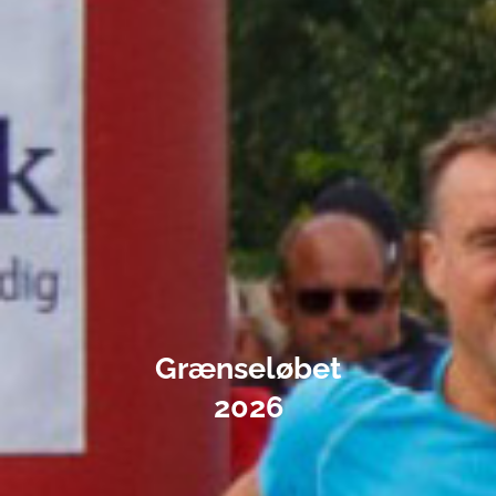
Grænseløbet
2026