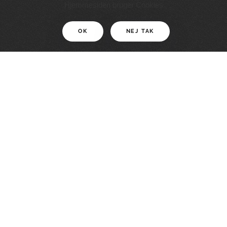
11 KM
Hjemmesiden bruger Cookies
OK
NEJ TAK
For motionister
En smuk rute med grænseoplevelser
LÆS MERE