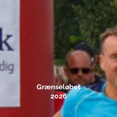
Grænseløbet
2026