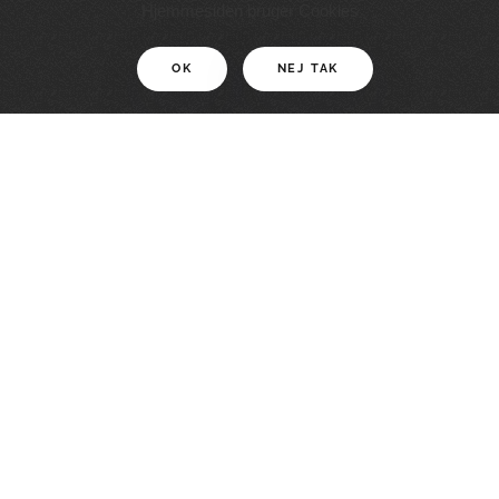
11 KM
Hjemmesiden bruger Cookies
OK
NEJ TAK
For motionister
En smuk rute med grænseoplevelser
LÆS MERE