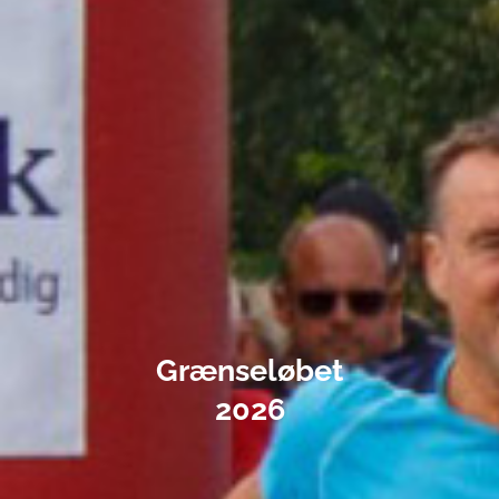
Grænseløbet
2026