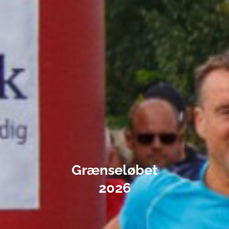
Grænseløbet
2026