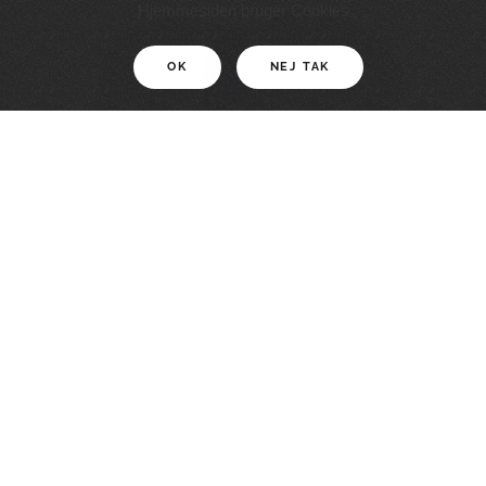
11 KM
Hjemmesiden bruger Cookies
OK
NEJ TAK
For motionister
En smuk rute med grænseoplevelser
LÆS MERE