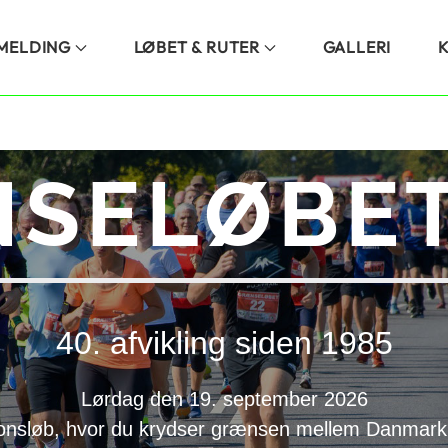
LMELDING
LØBET & RUTER
GALLERI
SELØBET
40. afvikling siden 1985
Lørdag den 19. september 2026
onsløb, hvor du krydser grænsen mellem Danmark