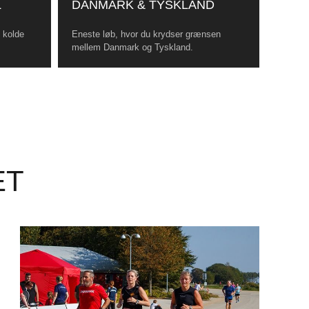
L
DANMARK & TYSKLAND
, kolde
Eneste løb, hvor du krydser grænsen
mellem Danmark og Tyskland.
ET