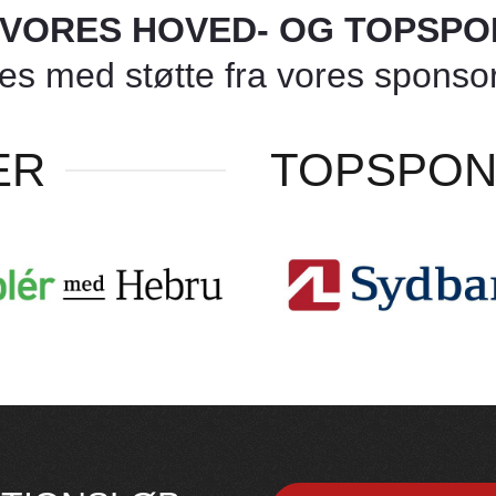
L VORES HOVED- OG TOPSP
 med støtte fra vores sponsore
ER
TOPSPO