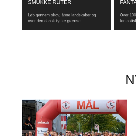
SMUKKE RUTER
FANTA
Løb gennem skov, åbne landskaber og
Over 100 
over den dansk-tyske grænse.
fantastis
N