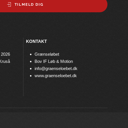
TILMELD DIG
KONTAKT
 2026
Grænseløbet
 Kruså
Bov IF Løb & Motion
info@graenseloebet.dk
www.graenseloebet.dk