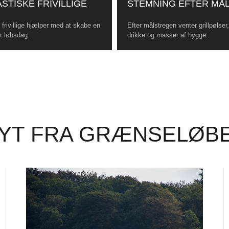
STISKE FRIVILLIGE
STEMNING EFTER MÅ
frivillige hjælper med at skabe en
Efter målstregen venter grillpølser
k løbsdag.
drikke og masser af hygge.
YT FRA GRÆNSELØB