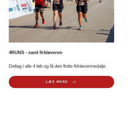
4RUNS - saml firkløveren
Deltag i alle 4 løb og få den flotte firkløvermedalje.
LÆS MERE