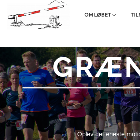
Skip to main content
OM LØBET
TI
GRÆN
Oplev det eneste moti