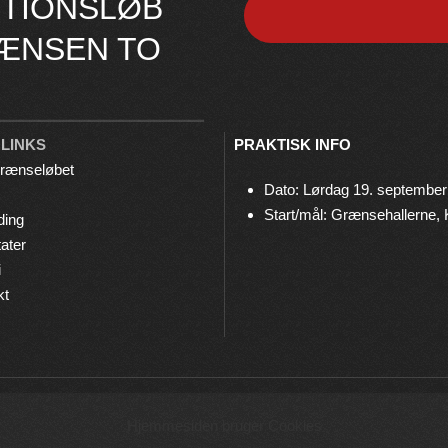
TIONSLØB
ÆNSEN TO
 LINKS
PRAKTISK INFO
rænseløbet
Dato: Lørdag 19. september
Start/mål: Grænsehallerne,
ding
ater
i
kt
© 2026 Grænseløbet • Arrangeres af
Bov IF Løb & Motion
Hjemmesiden bruger Cookies
Privatlivspolitik
•
Cookies