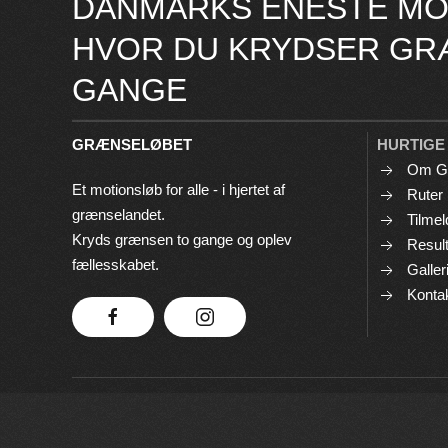
DANMARKS ENESTE MO
HVOR DU KRYDSER GR
GANGE
GRÆNSELØBET
HURTIGE
Om G
Et motionsløb for alle - i hjertet af
Ruter
grænselandet.
Tilmel
Kryds grænsen to gange og oplev
Result
fællesskabet.
Galler
Konta