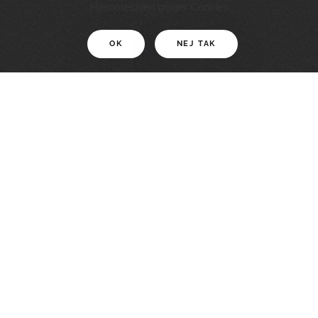
11 KM
Hjemmesiden bruger Cookies
OK
NEJ TAK
For motionister
En smuk rute med grænseoplevelser
LÆS MERE