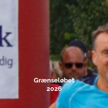
Grænseløbet
2026