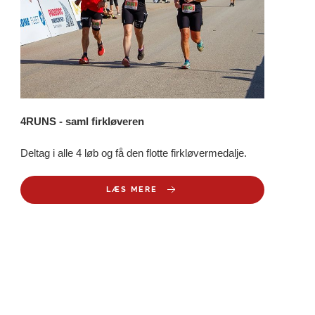
4RUNS - saml firkløveren
Deltag i alle 4 løb og få den flotte firkløvermedalje.
LÆS MERE