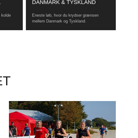
L
DANMARK & TYSKLAND
, kolde
Eneste løb, hvor du krydser grænsen
mellem Danmark og Tyskland.
ET