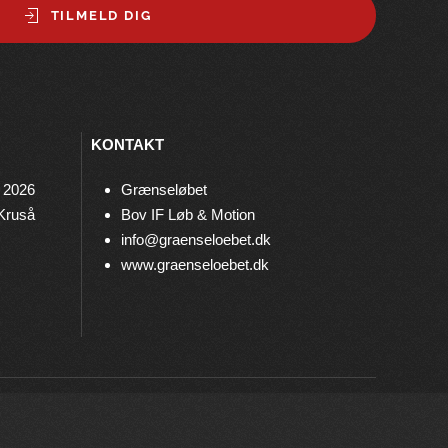
TILMELD DIG
KONTAKT
 2026
Grænseløbet
 Kruså
Bov IF Løb & Motion
info@graenseloebet.dk
www.graenseloebet.dk