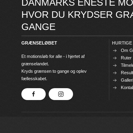
DANMARKS ENESTE MO
HVOR DU KRYDSER GR
GANGE
GRÆNSELØBET
HURTIGE
Om G
Et motionsløb for alle - i hjertet af
Ruter
grænselandet.
Tilmel
Kryds grænsen to gange og oplev
Result
fællesskabet.
Galler
Konta