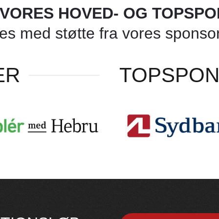
L VORES HOVED- OG TOPSP
 med støtte fra vores sponsore
ER
TOPSPO