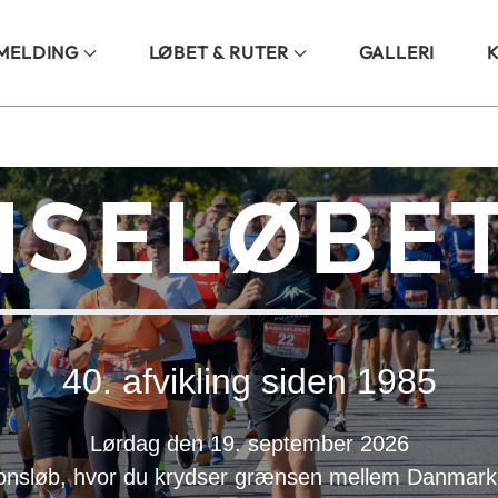
LMELDING
LØBET & RUTER
GALLERI
SELØBET
40. afvikling siden 1985
Lørdag den 19. september 2026
onsløb, hvor du krydser grænsen mellem Danmark