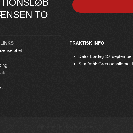
TIONSLØB
ÆNSEN TO
 LINKS
PRAKTISK INFO
rænseløbet
Dato: Lørdag 19. september
Start/mål: Grænsehallerne,
ding
ater
i
kt
© 2026 Grænseløbet • Arrangeres af
Bov IF Løb & Motion
Hjemmesiden bruger Cookies
Privatlivspolitik
•
Cookies