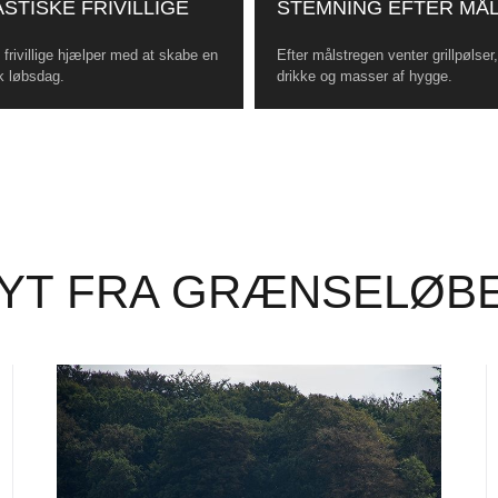
STISKE FRIVILLIGE
STEMNING EFTER MÅ
frivillige hjælper med at skabe en
Efter målstregen venter grillpølser
k løbsdag.
drikke og masser af hygge.
YT FRA GRÆNSELØB