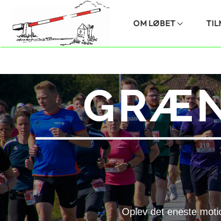
Skip to main content
OM LØBET
TI
GRÆN
Oplev det eneste moti