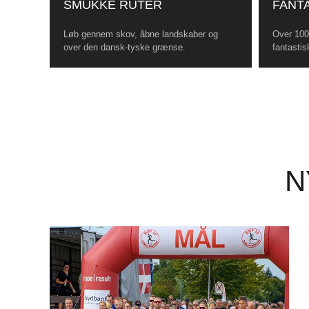
SMUKKE RUTER
FANTA
Løb gennem skov, åbne landskaber og
Over 100 
over den dansk-tyske grænse.
fantastis
N