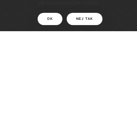
11 KM
Hjemmesiden bruger Cookies
OK
NEJ TAK
For motionister
En smuk rute med grænseoplevelser
LÆS MERE