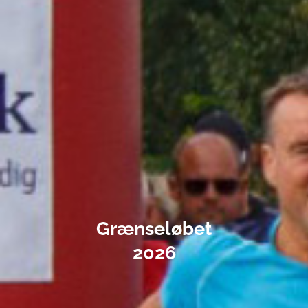
Grænseløbet
2026