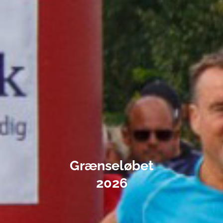
Grænseløbet
2026