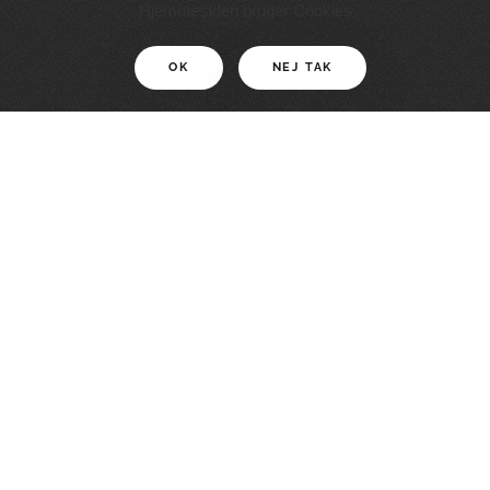
11 KM
Hjemmesiden bruger Cookies
OK
NEJ TAK
For motionister
En smuk rute med grænseoplevelser
LÆS MERE