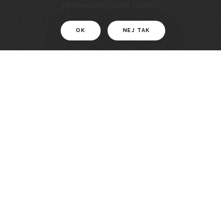
11 KM
Hjemmesiden bruger Cookies
OK
NEJ TAK
For motionister
En smuk rute med grænseoplevelser
LÆS MERE