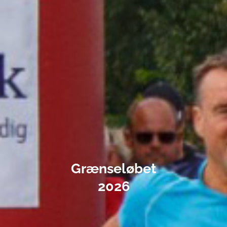
Grænseløbet
2026