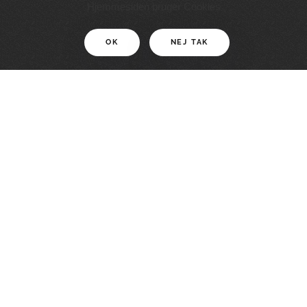
11 KM
Hjemmesiden bruger Cookies
OK
NEJ TAK
For motionister
En smuk rute med grænseoplevelser
LÆS MERE