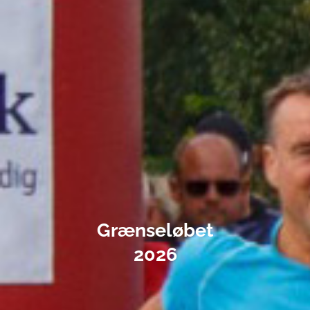
Grænseløbet
2026