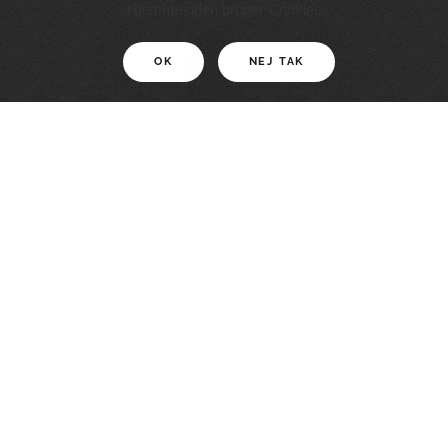
11 KM
Hjemmesiden bruger Cookies
OK
NEJ TAK
For motionister
En smuk rute med grænseoplevelser
LÆS MERE