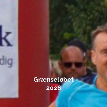
Grænseløbet
2026