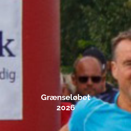
Grænseløbet
2026