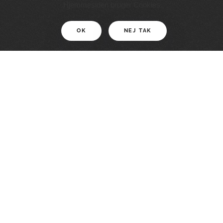
11 KM
Hjemmesiden bruger Cookies
OK
NEJ TAK
For motionister
En smuk rute med grænseoplevelser
LÆS MERE