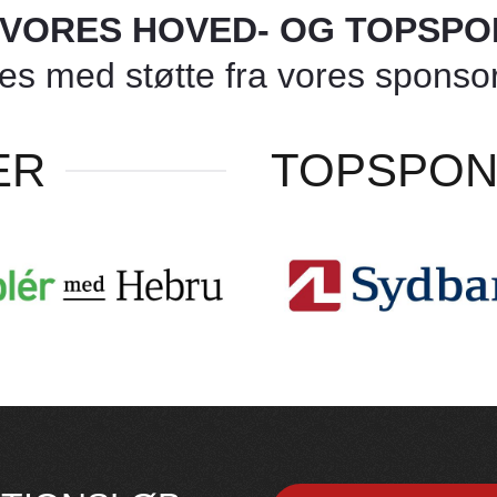
L VORES HOVED- OG TOPSP
 med støtte fra vores sponsore
ER
TOPSPO