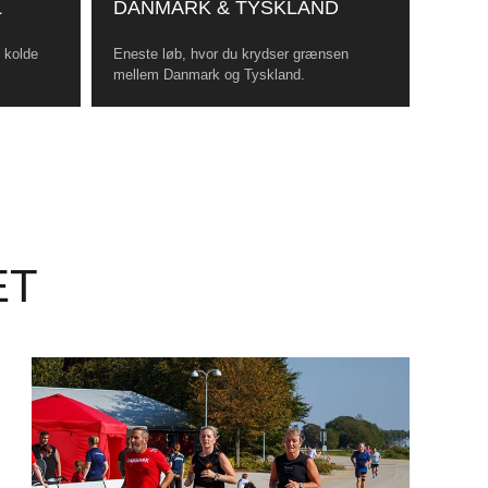
L
DANMARK & TYSKLAND
, kolde
Eneste løb, hvor du krydser grænsen
mellem Danmark og Tyskland.
ET