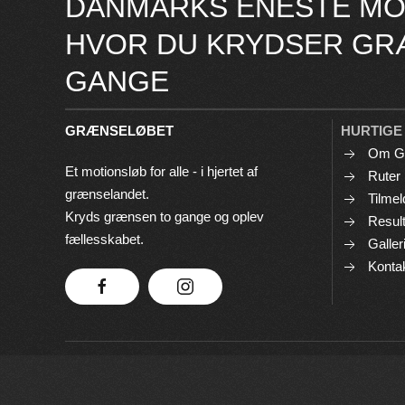
DANMARKS ENESTE MO
HVOR DU KRYDSER GR
GANGE
GRÆNSELØBET
HURTIGE
Om G
Et motionsløb for alle - i hjertet af
Ruter
grænselandet.
Tilmel
Kryds grænsen to gange og oplev
Result
fællesskabet.
Galler
Konta