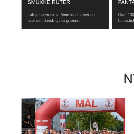
SMUKKE RUTER
FANTA
Løb gennem skov, åbne landskaber og
Over 100 
over den dansk-tyske grænse.
fantastis
N