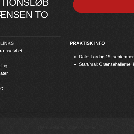
TIONSLØB
ÆNSEN TO
 LINKS
PRAKTISK INFO
rænseløbet
Dato: Lørdag 19. september
Start/mål: Grænsehallerne,
ding
ater
i
kt
© 2026 Grænseløbet • Arrangeres af
Bov IF Løb & Motion
Hjemmesiden bruger Cookies
Privatlivspolitik
•
Cookies