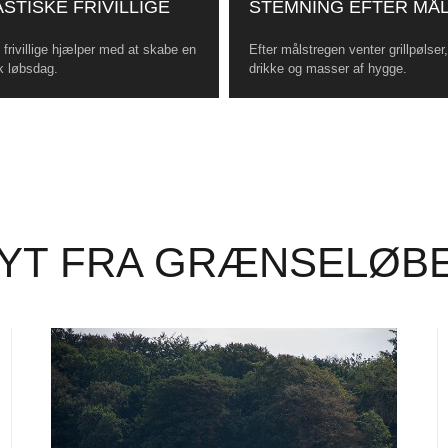
STISKE FRIVILLIGE
STEMNING EFTER MÅ
frivillige hjælper med at skabe en
Efter målstregen venter grillpølser
k løbsdag.
drikke og masser af hygge.
YT FRA GRÆNSELØB