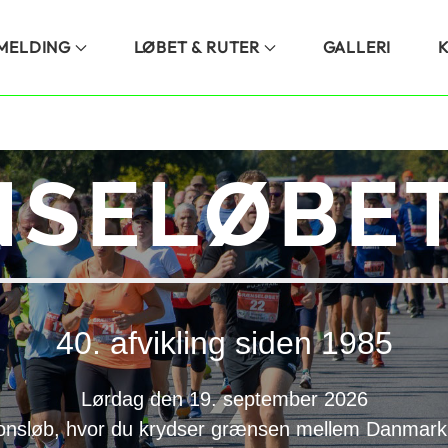
LMELDING
LØBET & RUTER
GALLERI
SELØBET
40. afvikling siden 1985
Lørdag den 19. september 2026
onsløb, hvor du krydser grænsen mellem Danmark