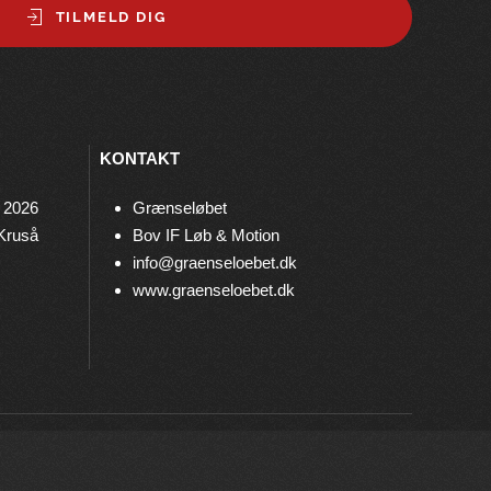
TILMELD DIG
KONTAKT
 2026
Grænseløbet
 Kruså
Bov IF Løb & Motion
info@graenseloebet.dk
www.graenseloebet.dk