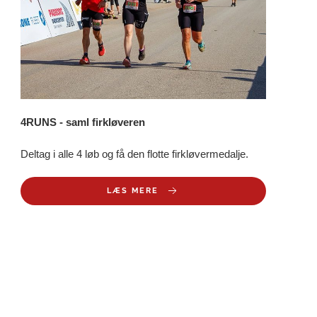
4RUNS - saml firkløveren
Deltag i alle 4 løb og få den flotte firkløvermedalje.
LÆS MERE