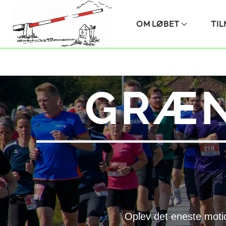
Skip to main content
OM LØBET
TI
GRÆN
Oplev det eneste moti