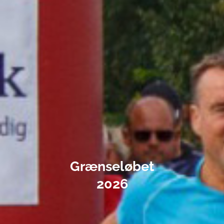
Grænseløbet
2026