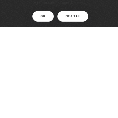
11 KM
Hjemmesiden bruger Cookies
OK
NEJ TAK
For motionister
En smuk rute med grænseoplevelser
LÆS MERE