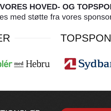
L VORES HOVED- OG TOPSP
 med støtte fra vores sponsore
ER
TOPSPO