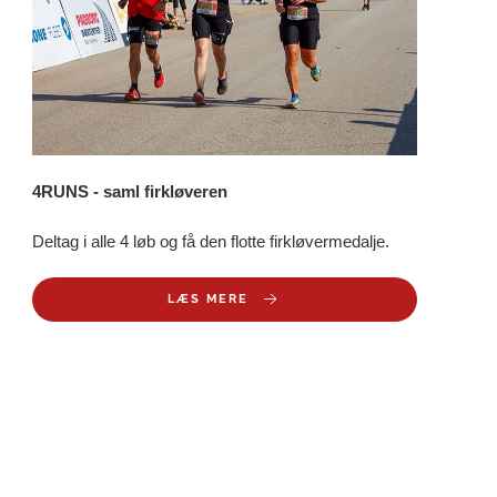
4RUNS - saml firkløveren
Deltag i alle 4 løb og få den flotte firkløvermedalje.
LÆS MERE