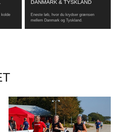
L
DANMARK & TYSKLAND
, kolde
Eneste løb, hvor du krydser grænsen
mellem Danmark og Tyskland.
ET