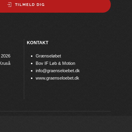
TILMELD DIG
KONTAKT
 2026
Grænseløbet
 Kruså
Bov IF Løb & Motion
info@graenseloebet.dk
www.graenseloebet.dk