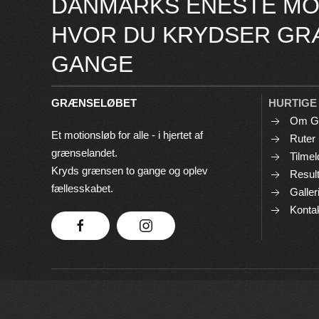
DANMARKS ENESTE MO
HVOR DU KRYDSER GR
GANGE
GRÆNSELØBET
HURTIGE
Om G
Et motionsløb for alle - i hjertet af
Ruter
grænselandet.
Tilmel
Kryds grænsen to gange og oplev
Result
fællesskabet.
Galler
Konta