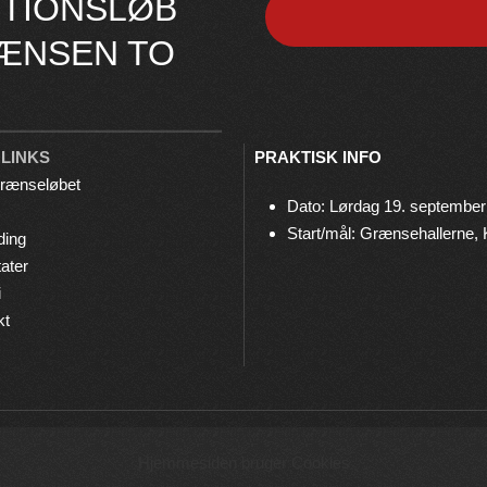
TIONSLØB
ÆNSEN TO
 LINKS
PRAKTISK INFO
rænseløbet
Dato: Lørdag 19. september
Start/mål: Grænsehallerne,
ding
ater
i
kt
© 2026 Grænseløbet • Arrangeres af
Bov IF Løb & Motion
Hjemmesiden bruger Cookies
Privatlivspolitik
•
Cookies