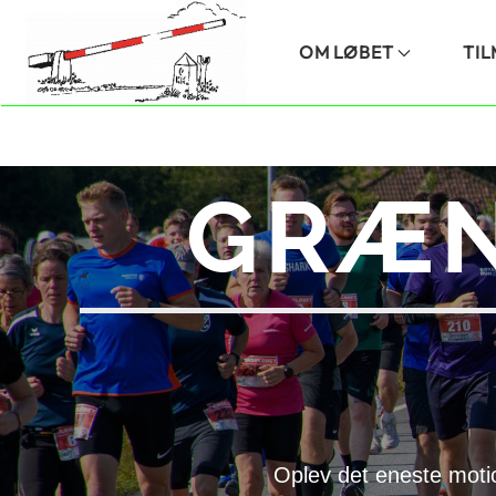
Skip to main content
OM LØBET
TI
GRÆN
Oplev det eneste moti