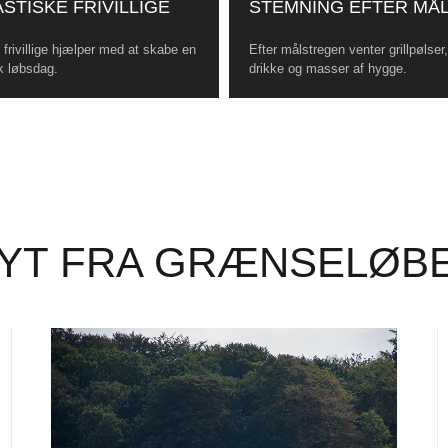
STISKE FRIVILLIGE
STEMNING EFTER MÅ
frivillige hjælper med at skabe en
Efter målstregen venter grillpølser
k løbsdag.
drikke og masser af hygge.
YT FRA GRÆNSELØB