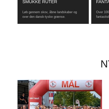
SMUKKE RUTER
FANTA
Løb gennem skov, åbne landskaber og
Over 100 
over den dansk-tyske grænse.
fantastis
N