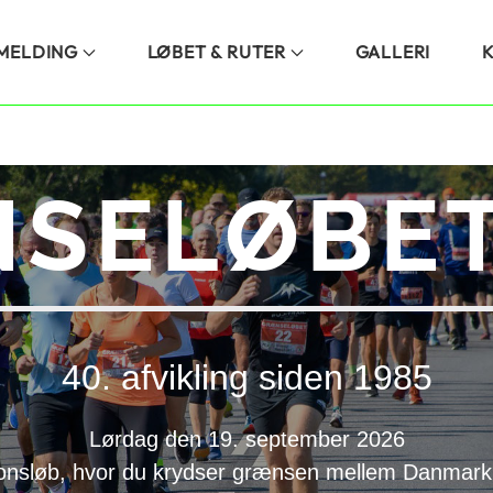
LMELDING
LØBET & RUTER
GALLERI
SELØBET
40. afvikling siden 1985
Lørdag den 19. september 2026
onsløb, hvor du krydser grænsen mellem Danmark