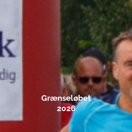
Grænseløbet
2026