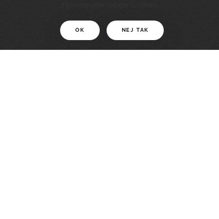
11 KM
Hjemmesiden bruger Cookies
OK
NEJ TAK
For motionister
En smuk rute med grænseoplevelser
LÆS MERE