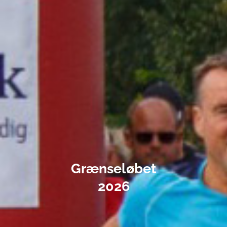
Grænseløbet
2026