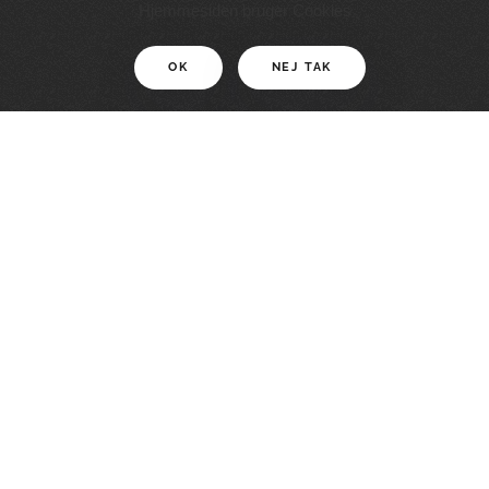
11 KM
Hjemmesiden bruger Cookies
OK
NEJ TAK
For motionister
En smuk rute med grænseoplevelser
LÆS MERE