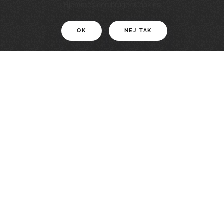
11 KM
Hjemmesiden bruger Cookies
OK
NEJ TAK
For motionister
En smuk rute med grænseoplevelser
LÆS MERE