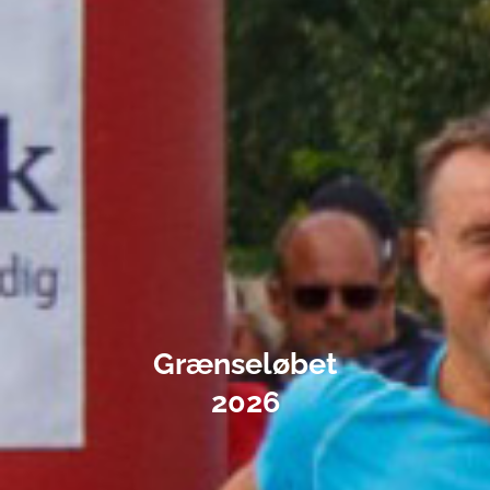
Grænseløbet
2026