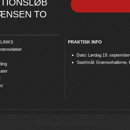
TIONSLØB
ÆNSEN TO
 LINKS
PRAKTISK INFO
rænseløbet
Dato: Lørdag 19. september
Start/mål: Grænsehallerne,
ding
ater
i
kt
© 2026 Grænseløbet • Arrangeres af
Bov IF Løb & Motion
Hjemmesiden bruger Cookies
Privatlivspolitik
•
Cookies