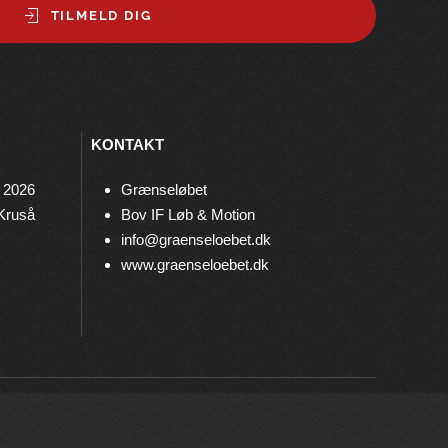
TILMELD DIG
KONTAKT
 2026
Grænseløbet
 Kruså
Bov IF Løb & Motion
info@graenseloebet.dk
www.graenseloebet.dk