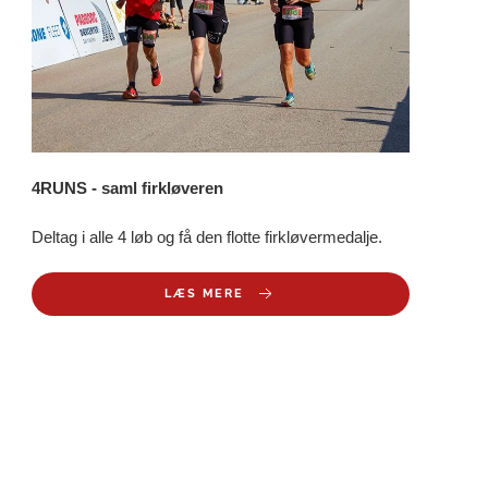
4RUNS - saml firkløveren
Deltag i alle 4 løb og få den flotte firkløvermedalje.
LÆS MERE