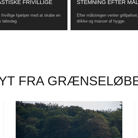
STISKE FRIVILLIGE
STEMNING EFTER MÅ
frivillige hjælper med at skabe en
Efter målstregen venter grillpølser
k løbsdag.
drikke og masser af hygge.
YT FRA GRÆNSELØB