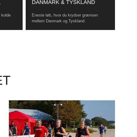
L
DANMARK & TYSKLAND
, kolde
Eneste løb, hvor du krydser grænsen
mellem Danmark og Tyskland.
ET