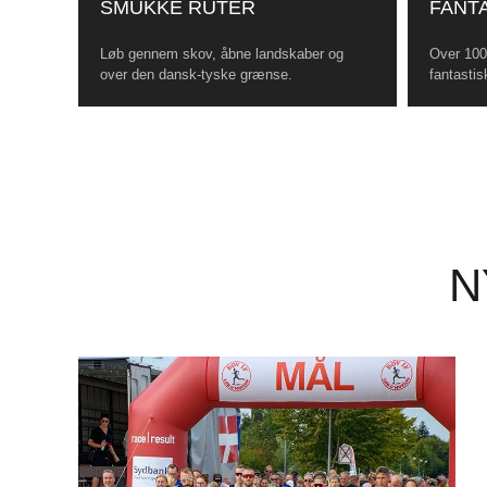
SMUKKE RUTER
FANTA
Løb gennem skov, åbne landskaber og
Over 100 
over den dansk-tyske grænse.
fantastis
N