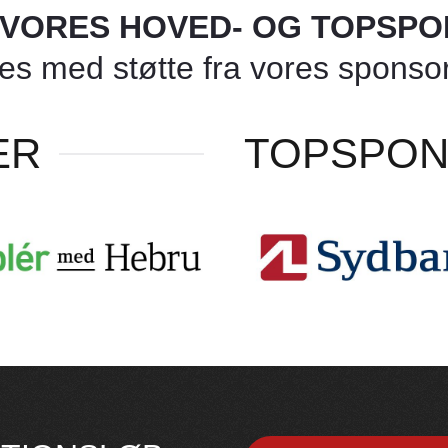
L VORES HOVED- OG TOPSP
 med støtte fra vores sponsore
ER
TOPSPO