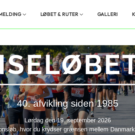
LMELDING
LØBET & RUTER
GALLERI
SELØBET
40. afvikling siden 1985
Lørdag den 19. september 2026
onsløb, hvor du krydser grænsen mellem Danmark