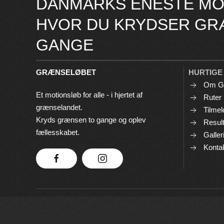
DANMARKS ENESTE MO
HVOR DU KRYDSER GR
GANGE
GRÆNSELØBET
HURTIGE
Om G
Et motionsløb for alle - i hjertet af
Ruter
grænselandet.
Tilmel
Kryds grænsen to gange og oplev
Result
fællesskabet.
Galler
Konta