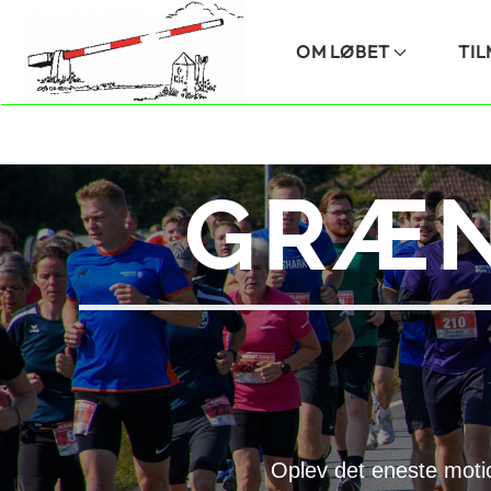
Skip to main content
OM LØBET
TI
GRÆN
Oplev det eneste moti