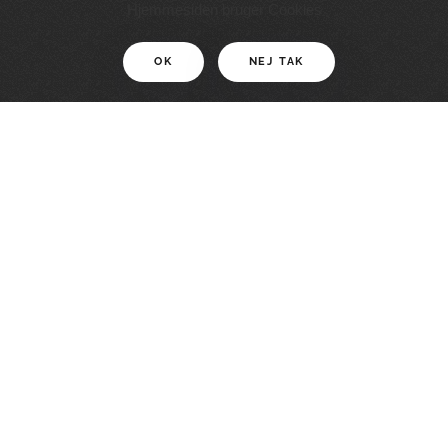
11 KM
Hjemmesiden bruger Cookies
OK
NEJ TAK
For motionister
En smuk rute med grænseoplevelser
LÆS MERE