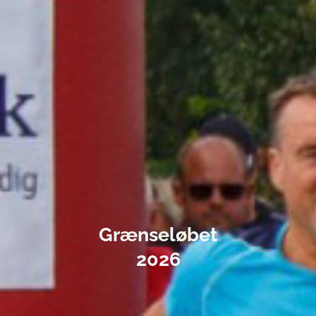
Grænseløbet
2026