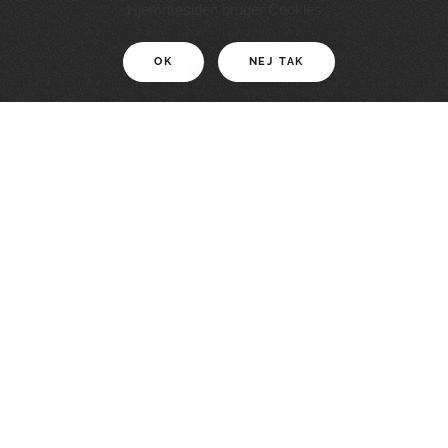
11 KM
Hjemmesiden bruger Cookies
OK
NEJ TAK
For motionister
En smuk rute med grænseoplevelser
LÆS MERE