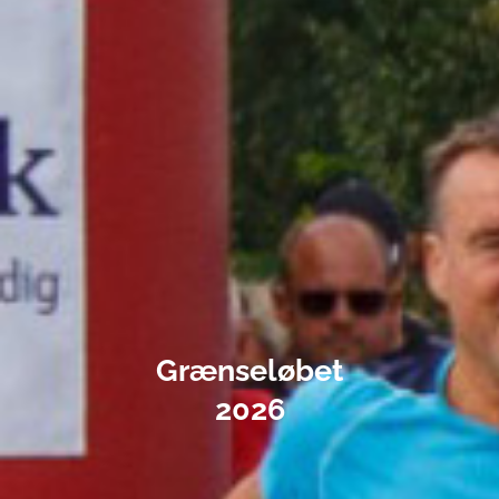
Grænseløbet
2026