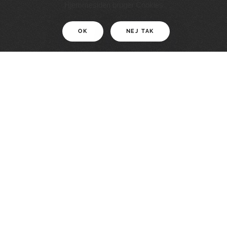
11 KM
Hjemmesiden bruger Cookies
OK
NEJ TAK
For motionister
En smuk rute med grænseoplevelser
LÆS MERE