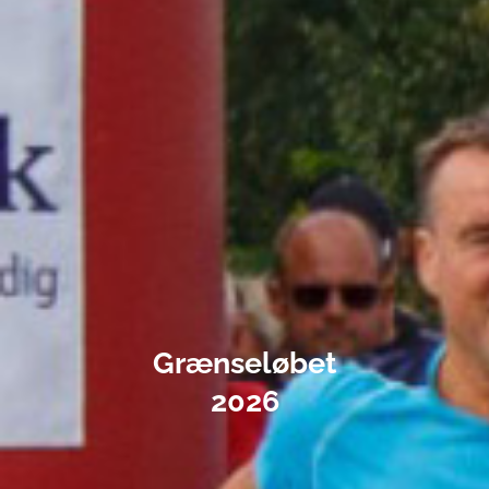
Grænseløbet
2026