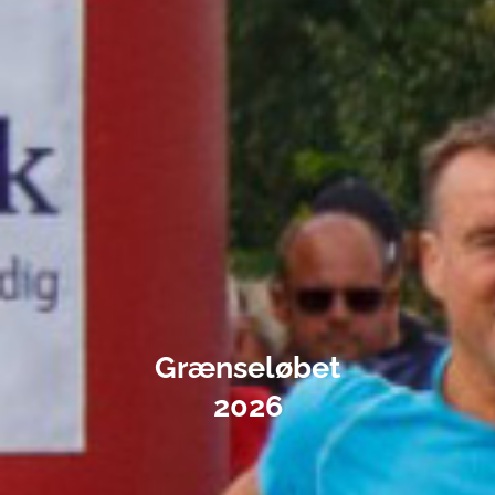
Grænseløbet
2026