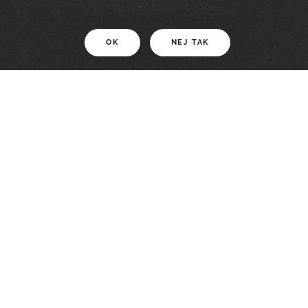
11 KM
Hjemmesiden bruger Cookies
OK
NEJ TAK
For motionister
En smuk rute med grænseoplevelser
LÆS MERE