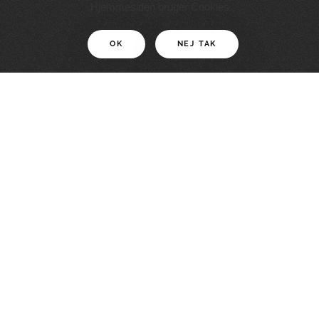
11 KM
Hjemmesiden bruger Cookies
OK
NEJ TAK
For motionister
En smuk rute med grænseoplevelser
LÆS MERE