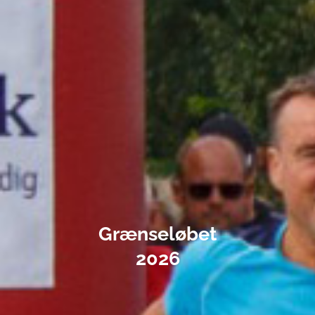
Grænseløbet
2026