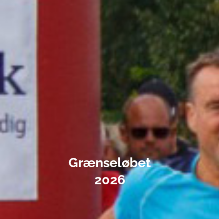
Grænseløbet
2026