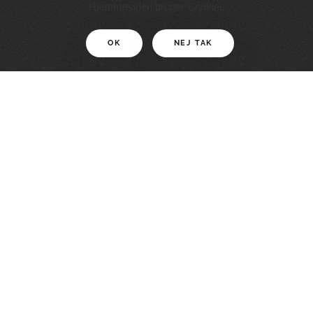
11 KM
Hjemmesiden bruger Cookies
OK
NEJ TAK
For motionister
En smuk rute med grænseoplevelser
LÆS MERE