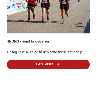
4RUNS - saml firkløveren
Deltag i alle 4 løb og få den flotte firkløvermedalje.
LÆS MERE