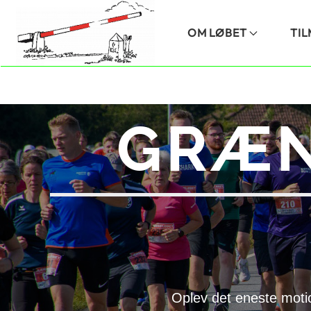
Skip to main content
OM LØBET
TI
GRÆN
Oplev det eneste moti