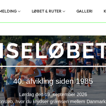
LMELDING
LØBET & RUTER
GALLERI
SELØBET
40. afvikling siden 1985
Lørdag den 19. september 2026
onsløb, hvor du krydser grænsen mellem Danmark