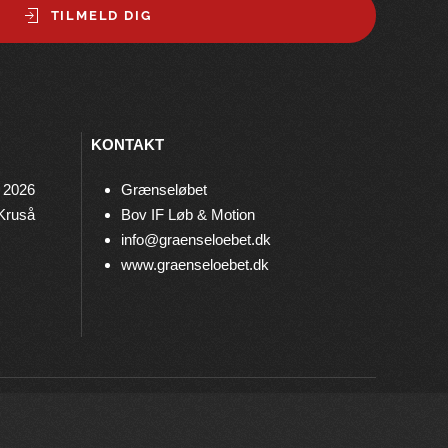
TILMELD DIG
KONTAKT
 2026
Grænseløbet
 Kruså
Bov IF Løb & Motion
info@graenseloebet.dk
www.graenseloebet.dk