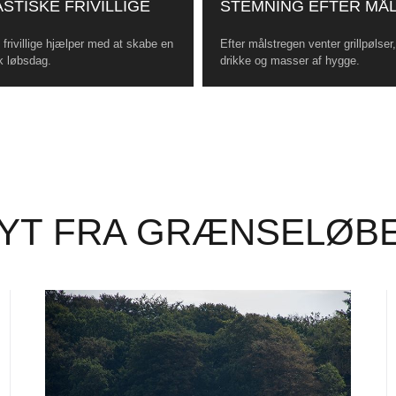
STISKE FRIVILLIGE
STEMNING EFTER MÅ
frivillige hjælper med at skabe en
Efter målstregen venter grillpølser
k løbsdag.
drikke og masser af hygge.
YT FRA GRÆNSELØB