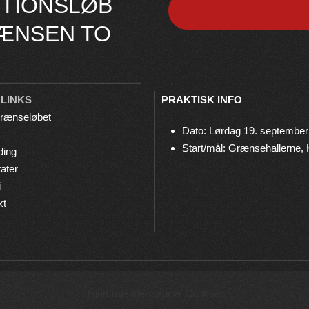
TIONSLØB
ÆNSEN TO
 LINKS
PRAKTISK INFO
rænseløbet
Dato: Lørdag 19. september
Start/mål: Grænsehallerne,
ding
ater
i
kt
© 2026 Grænseløbet • Arrangeres af
Bov IF Løb & Motion
Hjemmesiden bruger Cookies
Privatlivspolitik
•
Cookies