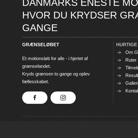
DANMARKS ENESTE MO
HVOR DU KRYDSER GR
GANGE
GRÆNSELØBET
HURTIGE
Om G
Et motionsløb for alle - i hjertet af
Ruter
grænselandet.
Tilmel
Kryds grænsen to gange og oplev
Result
fællesskabet.
Galler
Konta