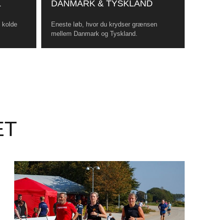
L
DANMARK & TYSKLAND
, kolde
Eneste løb, hvor du krydser grænsen
mellem Danmark og Tyskland.
ET