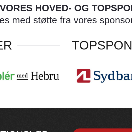
L VORES HOVED- OG TOPSP
 med støtte fra vores sponsore
ER
TOPSPO