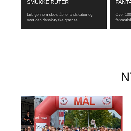
SMUKKE RUTER
FANTA
Løb gennem skov, åbne landskaber og
Over 100 
over den dansk-tyske grænse.
fantastis
N