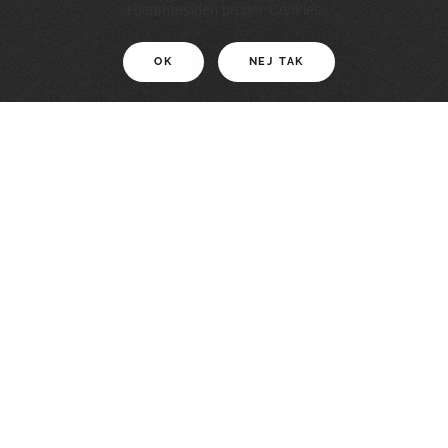
11 KM
Hjemmesiden bruger Cookies
OK
NEJ TAK
For motionister
En smuk rute med grænseoplevelser
LÆS MERE