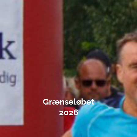
Grænseløbet
2026