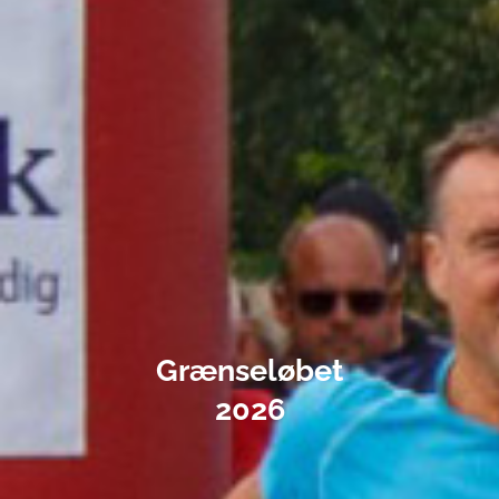
Grænseløbet
2026