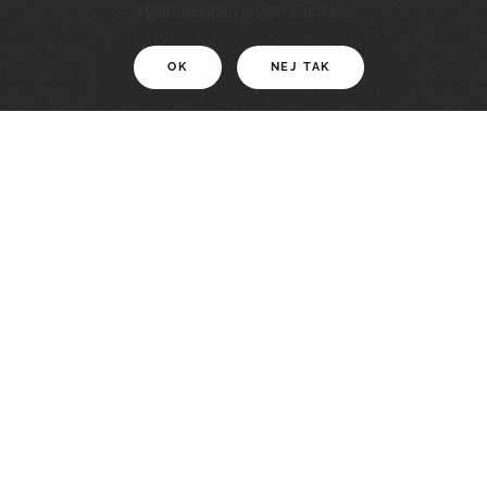
11 KM
Hjemmesiden bruger Cookies
OK
NEJ TAK
For motionister
En smuk rute med grænseoplevelser
LÆS MERE