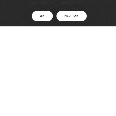
11 KM
Hjemmesiden bruger Cookies
OK
NEJ TAK
For motionister
En smuk rute med grænseoplevelser
LÆS MERE