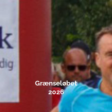
Grænseløbet
2026