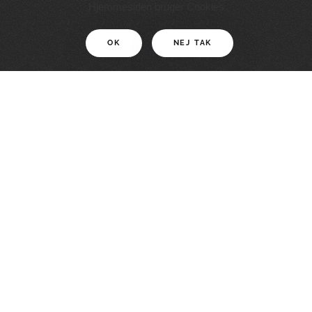
11 KM
Hjemmesiden bruger Cookies
OK
NEJ TAK
For motionister
En smuk rute med grænseoplevelser
LÆS MERE