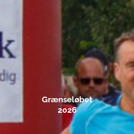
Grænseløbet
2026