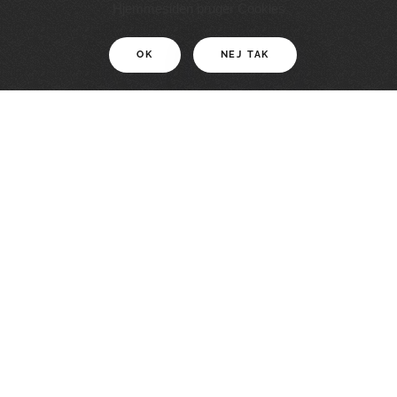
11 KM
Hjemmesiden bruger Cookies
OK
NEJ TAK
For motionister
En smuk rute med grænseoplevelser
LÆS MERE