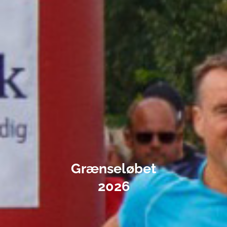
Grænseløbet
2026