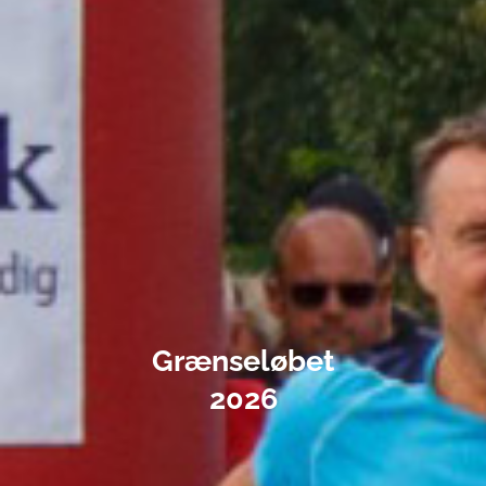
Grænseløbet
2026