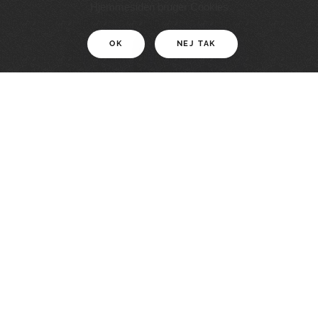
11 KM
Hjemmesiden bruger Cookies
OK
NEJ TAK
For motionister
En smuk rute med grænseoplevelser
LÆS MERE