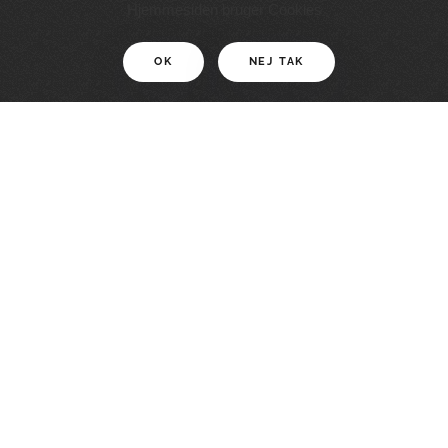
11 KM
Hjemmesiden bruger Cookies
OK
NEJ TAK
For motionister
En smuk rute med grænseoplevelser
LÆS MERE