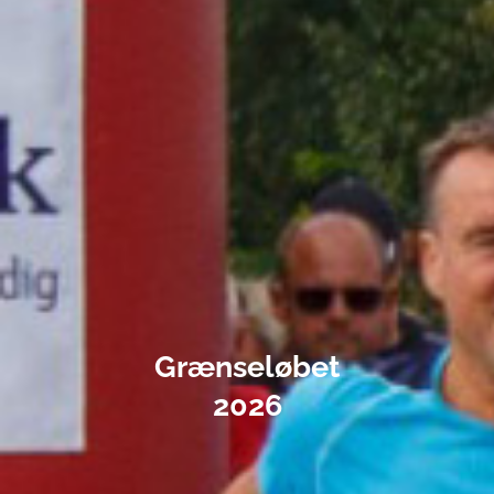
Grænseløbet
2026