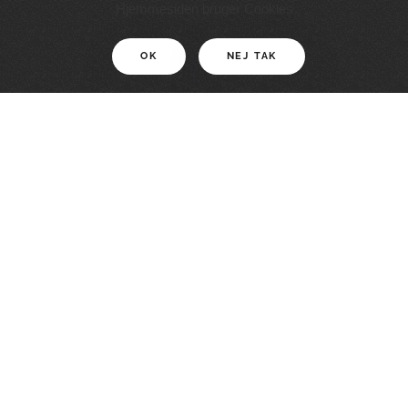
11 KM
Hjemmesiden bruger Cookies
OK
NEJ TAK
For motionister
En smuk rute med grænseoplevelser
LÆS MERE