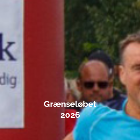
Grænseløbet
2026