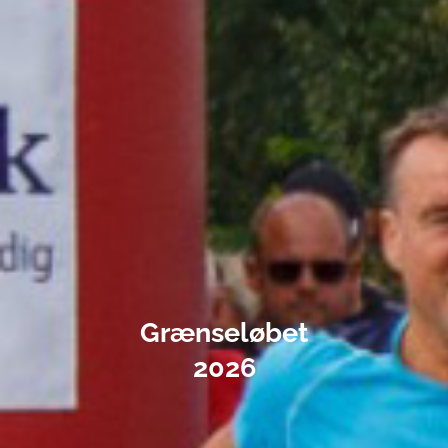
Grænseløbet
2026