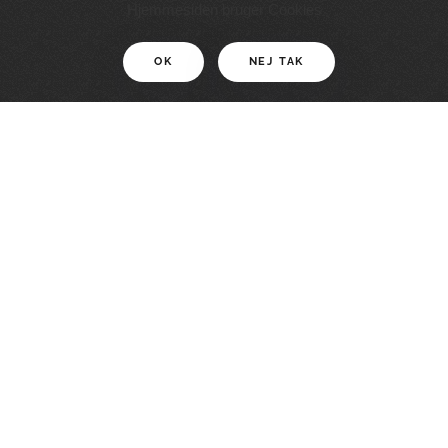
11 KM
Hjemmesiden bruger Cookies
OK
NEJ TAK
For motionister
En smuk rute med grænseoplevelser
LÆS MERE