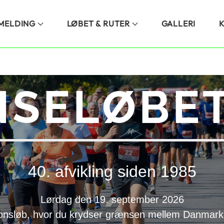
LMELDING
LØBET & RUTER
GALLERI
SELØBET
40. afvikling siden 1985
Lørdag den 19. september 2026
onsløb, hvor du krydser grænsen mellem Danmark