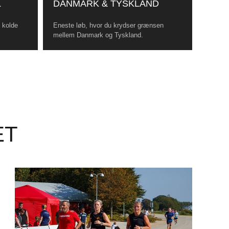
L
DANMARK & TYSKLAND
, kolde
Eneste løb, hvor du krydser grænsen
mellem Danmark og Tyskland.
ET