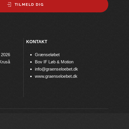
TILMELD DIG
KONTAKT
 2026
Grænseløbet
 Kruså
Bov IF Løb & Motion
info@graenseloebet.dk
www.graenseloebet.dk