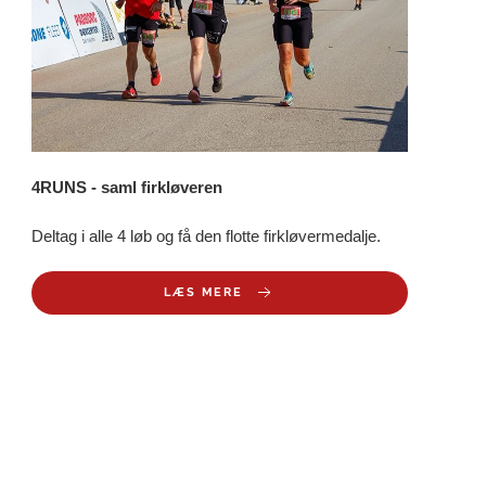
4RUNS - saml firkløveren
Deltag i alle 4 løb og få den flotte firkløvermedalje.
LÆS MERE