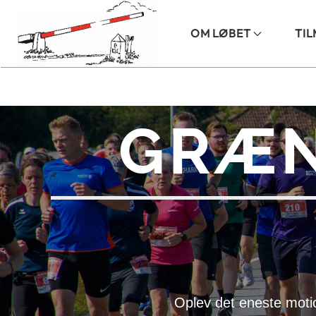
Skip to main content
OM LØBET
TI
GRÆN
Oplev det eneste moti