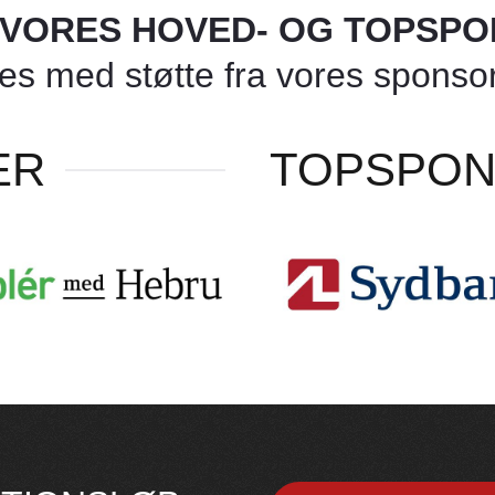
L VORES HOVED- OG TOPSP
 med støtte fra vores sponsore
ER
TOPSPO