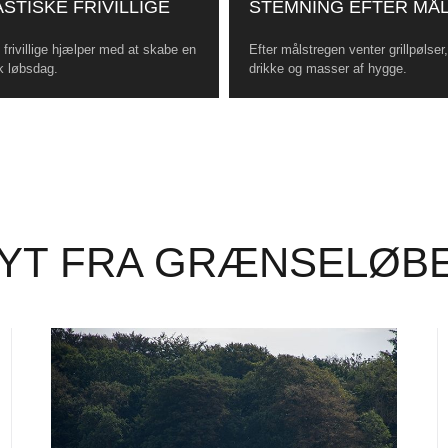
STISKE FRIVILLIGE
STEMNING EFTER MÅ
frivillige hjælper med at skabe en
Efter målstregen venter grillpølser
k løbsdag.
drikke og masser af hygge.
YT FRA GRÆNSELØB