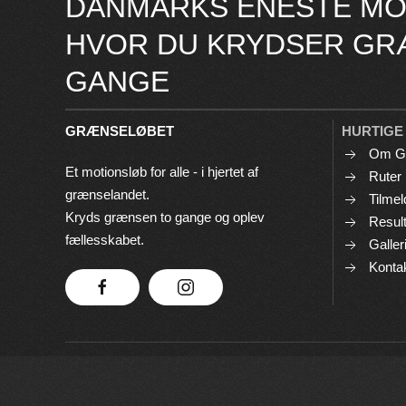
DANMARKS ENESTE MO
HVOR DU KRYDSER GR
GANGE
GRÆNSELØBET
HURTIGE
Om G
Et motionsløb for alle - i hjertet af
Ruter
grænselandet.
Tilmel
Kryds grænsen to gange og oplev
Result
fællesskabet.
Galler
Konta