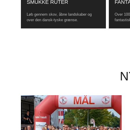
SMUKKE RUTER
FANTA
Løb gennem skov, åbne landskaber og
Over 100 
over den dansk-tyske grænse.
fantastis
N