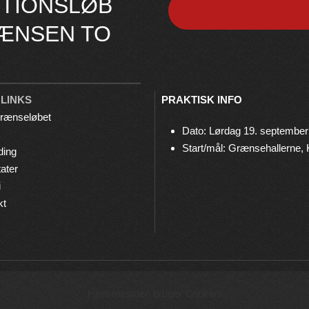
TIONSLØB
ÆNSEN TO
 LINKS
PRAKTISK INFO
rænseløbet
Dato: Lørdag 19. september
Start/mål: Grænsehallerne,
ding
ater
i
kt
© 2026 Grænseløbet • Arrangeres af
Bov IF Løb & Motion
Hjemmesiden bruger Cookies
Privatlivspolitik
•
Cookies